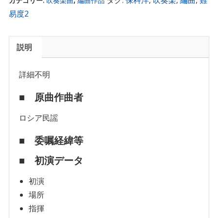
カテゴリー:
吹奏楽曲
,
編曲作品
易度2
説明
詳細不明
■ 原曲作曲者
ロシア民謡
■ 委嘱経緯等
■ 初演データ
初演
場所
指揮