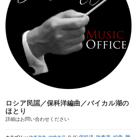
ロシア民謡／保科洋編曲／バイカル湖の
ほとり
詳細はお問い合わせください
タグ:
保科洋
,
吹奏楽
,
編曲
,
難