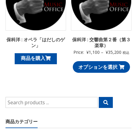
保科洋 : オペラ「はだしのゲ
保科洋 : 交響曲第２番（第３
ン」
楽章）
Price:
¥
1,100
–
¥
35,200
税込
商品を購入
オプションを選択
Search
for:
商品カテゴリー