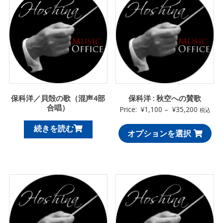
保科洋／貝殻の歌（混声4部
保科洋 : 秋空への賛歌
合唱）
Price:
¥
1,100
–
¥
35,200
税込
続きを読む
オプションを選択