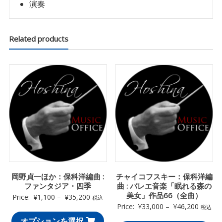
演奏
Related products
岡野貞一ほか：保科洋編曲 :
チャイコフスキー：保科洋編
ファンタジア・四季
曲 : バレエ音楽「眠れる森の
美女」作品66（全曲）
Price:
¥
1,100
–
¥
35,200
税込
Price:
¥
33,000
–
¥
46,200
税込
オプションを選択