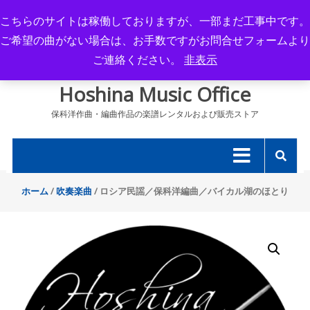
Skip
こちらのサイトは稼働しておりますが、一部まだ工事中です。
to
ご希望の曲がない場合は、お手数ですがお問合せフォームより
content
ご連絡ください。
非表示
Hoshina Music Office
保科洋作曲・編曲作品の楽譜レンタルおよび販売ストア
ホーム
/
吹奏楽曲
/ ロシア民謡／保科洋編曲／バイカル湖のほとり