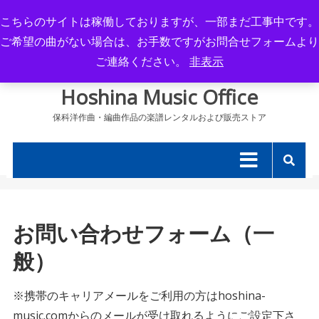
Skip
こちらのサイトは稼働しておりますが、一部まだ工事中です。
to
ご希望の曲がない場合は、お手数ですがお問合せフォームより
content
ご連絡ください。
非表示
Hoshina Music Office
保科洋作曲・編曲作品の楽譜レンタルおよび販売ストア
お問い合わせフォーム（一
般）
※携帯のキャリアメールをご利用の方はhoshina-
music.comからのメールが受け取れるようにご設定下さ