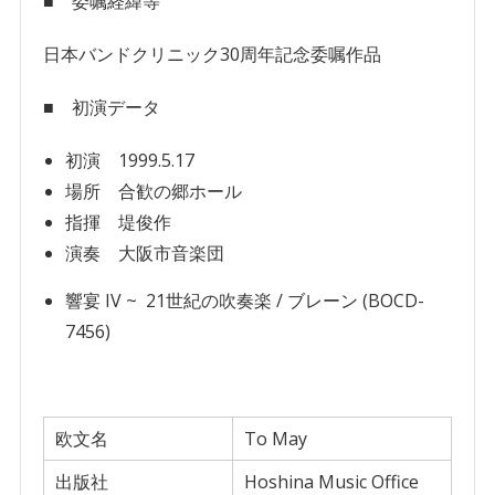
■ 委嘱経緯等
日本バンドクリニック30周年記念委嘱作品
■ 初演データ
初演 1999.5.17
場所 合歓の郷ホール
指揮 堤俊作
演奏 大阪市音楽団
響宴 IV ~ 21世紀の吹奏楽 / ブレーン (BOCD-
7456)
欧文名
To May
出版社
Hoshina Music Office