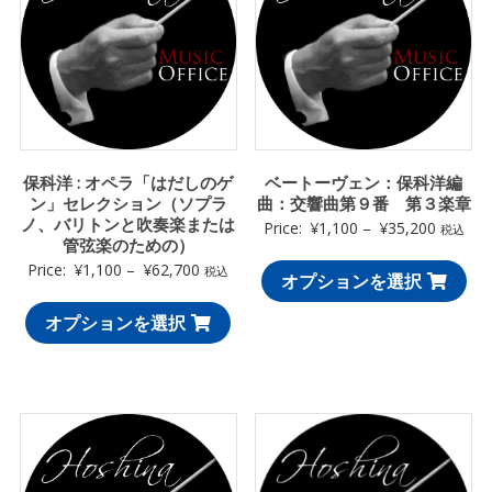
保科洋 : オペラ「はだしのゲ
ベートーヴェン：保科洋編
ン」セレクション（ソプラ
曲：交響曲第９番 第３楽章
ノ、バリトンと吹奏楽または
Price:
¥
1,100
–
¥
35,200
税込
管弦楽のための）
Price:
¥
1,100
–
¥
62,700
税込
オプションを選択
オプションを選択