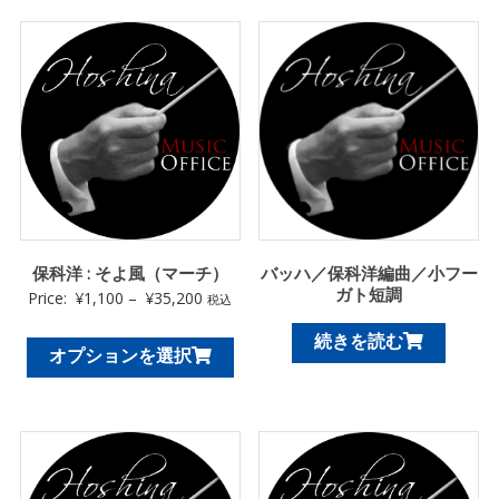
保科洋 : そよ風（マーチ）
バッハ／保科洋編曲／小フー
ガト短調
Price:
¥
1,100
–
¥
35,200
税込
続きを読む
オプションを選択