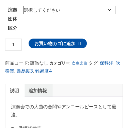
演奏
団体
区分
保
お買い物カゴに追加
科
洋
商品コード:
該当なし
タグ:
保科洋
,
吹
カテゴリー:
吹奏楽曲
:
奏楽
,
難易度3
,
難易度4
五
月
に
説明
追加情報
よ
せ
演奏会での大曲の合間やアンコールピースとして最
て
適。
個