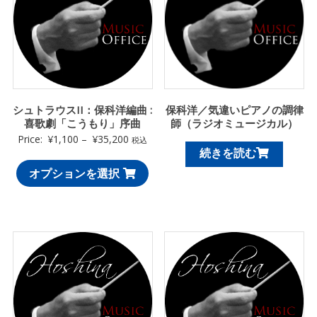
シュトラウスII：保科洋編曲 :
保科洋／気違いピアノの調律
喜歌劇「こうもり」序曲
師（ラジオミュージカル）
Price:
¥
1,100
–
¥
35,200
税込
続きを読む
オプションを選択