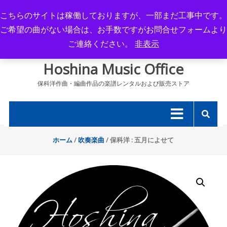
Skip
こちらのサイトは稼働しておりますが、一部まだ工事中です。
to
ご希望の曲がない場合は、お手数ですがお問合せフォームより
content
ご連絡ください。
非表示
Hoshina Music Office
保科洋作曲・編曲作品の楽譜レンタルおよび販売ストア
ホーム
/
吹奏楽曲
/ 保科洋 : 五月によせて