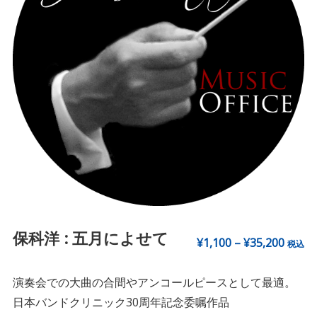
保科洋 : 五月によせて
¥
1,100
–
¥
35,200
税込
演奏会での大曲の合間やアンコールピースとして最適。
日本バンドクリニック30周年記念委嘱作品