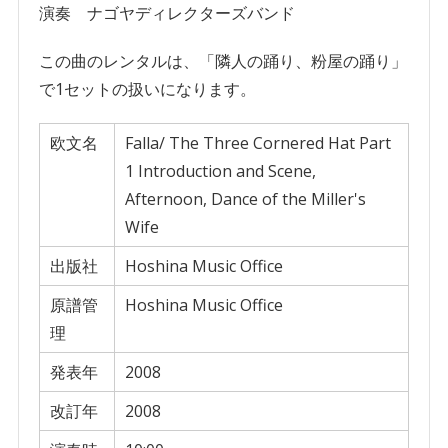
ト
演奏 ナゴヤディレクターズバンド
2
よ
この曲のレンタルは、「隣人の踊り、粉屋の踊り」
り
で1セットの扱いになります。
「隣
欧文名
Falla/ The Three Cornered Hat Part
人
1 Introduction and Scene,
の
Afternoon, Dance of the Miller's
踊
Wife
り、
粉
出版社
Hoshina Music Office
屋
原譜管
Hoshina Music Office
の
理
踊
り」
発表年
2008
個
改訂年
2008