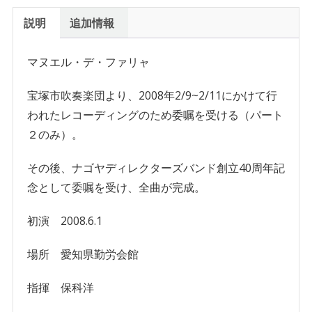
科
洋
説明
追加情報
編
曲：
マヌエル・デ・ファリャ
演
宝塚市吹奏楽団より、2008年2/9~2/11にかけて行
奏
われたレコーディングのため委嘱を受ける（パート
会
２のみ）。
用
組
その後、ナゴヤディレクターズバンド創立40周年記
曲
念として委嘱を受け、全曲が完成。
「三
角
初演 2008.6.1
帽
場所 愛知県勤労会館
子」
パ
指揮 保科洋
ー