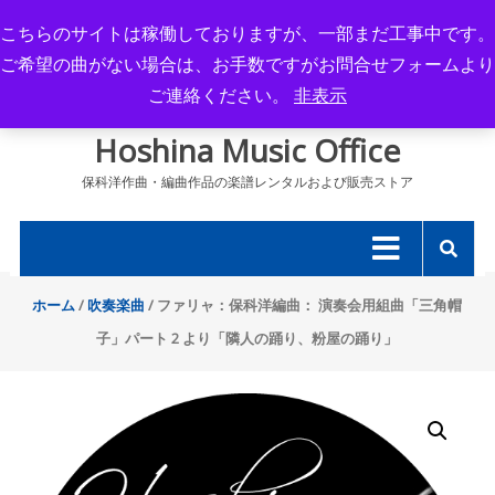
Skip
こちらのサイトは稼働しておりますが、一部まだ工事中です。
to
ご希望の曲がない場合は、お手数ですがお問合せフォームより
content
ご連絡ください。
非表示
Hoshina Music Office
保科洋作曲・編曲作品の楽譜レンタルおよび販売ストア
ホーム
/
吹奏楽曲
/ ファリャ：保科洋編曲： 演奏会用組曲「三角帽
子」パート 2 より「隣人の踊り、粉屋の踊り」