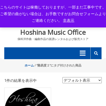
Skip
こちらのサイトは稼働しておりますが、一部まだ工事中です。
to
ご希望の曲がない場合は、お手数ですがお問合せフォームより
content
ご連絡ください。
非表示
Hoshina Music Office
保科洋作曲・編曲作品の楽譜レンタルおよび販売ストア
ホーム
/ “難易度２”にタグ付けされた商品
1件の結果を表示中