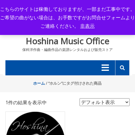
Skip
こちらのサイトは稼働しておりますが、一部まだ工事中です。
to
ご希望の曲がない場合は、お手数ですがお問合せフォームより
content
ご連絡ください。
非表示
Hoshina Music Office
保科洋作曲・編曲作品の楽譜レンタルおよび販売ストア
ホーム
/ “ホルン”にタグ付けされた商品
1件の結果を表示中