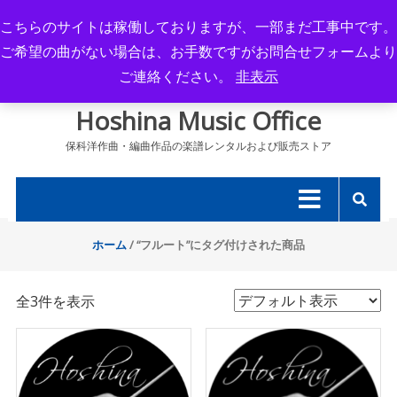
Skip
こちらのサイトは稼働しておりますが、一部まだ工事中です。
to
ご希望の曲がない場合は、お手数ですがお問合せフォームより
content
ご連絡ください。
非表示
Hoshina Music Office
保科洋作曲・編曲作品の楽譜レンタルおよび販売ストア
ホーム
/ “フルート”にタグ付けされた商品
全3件を表示