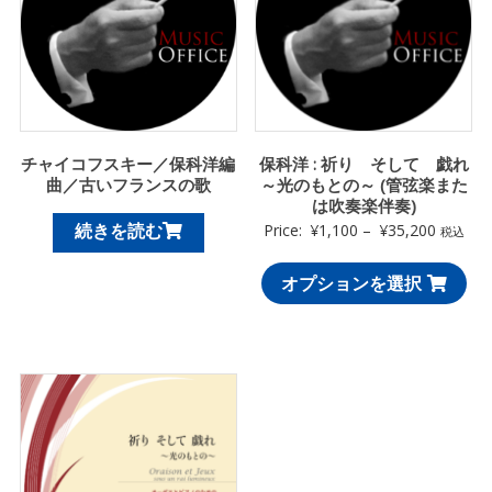
チャイコフスキー／保科洋編
保科洋 : 祈り そして 戯れ
曲／古いフランスの歌
～光のもとの～ (管弦楽また
は吹奏楽伴奏)
続きを読む
Price:
¥
1,100
–
¥
35,200
税込
オプションを選択