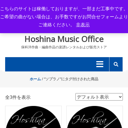
Skip
こちらのサイトは稼働しておりますが、一部まだ工事中です。
to
ご希望の曲がない場合は、お手数ですがお問合せフォームより
content
ご連絡ください。
非表示
Hoshina Music Office
保科洋作曲・編曲作品の楽譜レンタルおよび販売ストア
ホーム
/ “ソプラノ”にタグ付けされた商品
全3件を表示