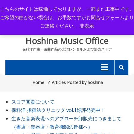
Skip
こちらのサイトは稼働しておりますが、一部まだ工事中です。
to
ご希望の曲がない場合は、お手数ですがお問合せフォームより
content
ご連絡ください。
非表示
Hoshina Music Office
保科洋作曲・編曲作品の楽譜レンタルおよび販売ストア
Home
⁄
Articles Posted by hoshina
スコア閲覧について
保科洋 指揮法クリニック vol.1好評発売中！
生きた音楽表現へのアプローチ卸販売につきまして
（書店・楽器店・教育機関の皆様へ）