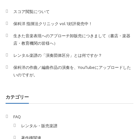
スコア閲覧について
保科洋 指揮法クリニック vol.1好評発売中！
生きた音楽表現へのアプローチ卸販売につきまして（書店・楽器
店・教育機関の皆様へ）
レンタル楽譜の「演奏団体区分」とは何ですか？
保科洋の作曲／編曲作品の演奏を、YouTubeにアップロードした
いのですが。
カテゴリー
FAQ
レンタル・販売楽譜
著作権関連